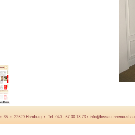
m 35 • 22529 Hamburg • Tel. 040 -
57 00 13 73 • info@lossau-
inne