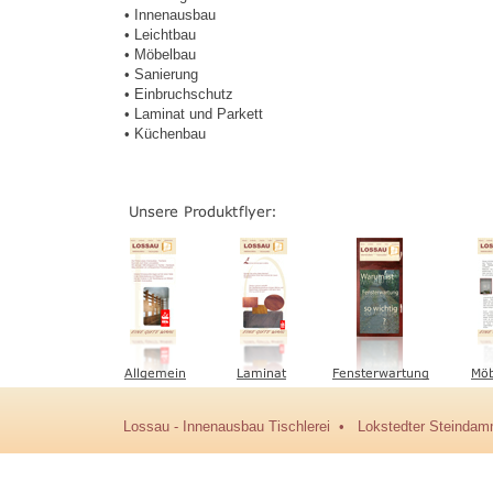
• Innenausbau
• Leichtbau
• Möbelbau
• Sanierung
• Einbruchschutz
• Laminat und Parkett
• Küchenbau
• Jobangebot
Lossau -
Innenausbau Tischlerei • Lokstedter Steindam